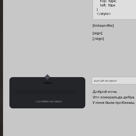
    top: 10px;

    left: 10px

}

</style>
[hideprofile]
[sign]
[/sign]
21.07.26 00:09:07
автор:
эсме
Доброй ночи.
Это эсмеральда дебуа.
случайно заглянул
У пеня были проблемы,