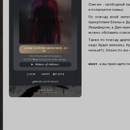
Сэм же - свободный пар
и полагается семье.
По поводу всей инте
присутствия Елены и Д
Люцифером, а Дин прие
можно обставить совсе
Также по поводу други
надо будет вписать), 
елена гилберт винчестер, 29 /
нельзя?), Эллен (то же
39
I don't know about angels,
fear
but it's
that gives men wings.
енот
, а вы приходите
history of violence
14248
+38650
60 300 $
863 551,2/0 07.26,2/0
elaine lara
yn a dol cerbin ess