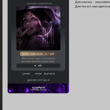
Для канона - упрощённ
холодное одиночество
Для тех кто находится
робин лори эверс, 25 / unk
ночи
Мои
стали солнечными
рассветами
тебе
благодаря
.
aile
37838
+61096
140 380 $
322 550,1/0 07.26,1/0
я сердцем
никогда не лгу