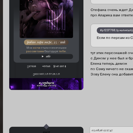
Стефана очень ждет Дей
про Аларика вам ответ
#p1237768,ty написал(а
Если по персам из 
робин лори эверс, 25 / unk
ночи
Мои
стали солнечными
рассветами
тебе
благодаря
.
тут этих персонажей оч
aile
с Дином у нее был и бр
Елена теперь демон
37838
+61096
140 380 $
по Сэму ничего не скажу
Зову Елену она добави
322 550,1/0 07.26,1/0
я сердцем
никогда не лгу
05.08.26 13:17:47
автор:
енот