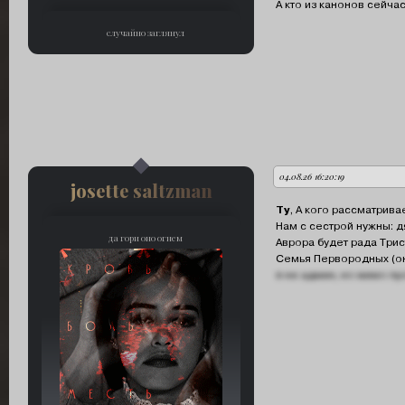
А кто из канонов сейча
случайно заглянул
04.08.26 16:20:19
автор:
josette saltzman
Ty
, А кого рассматрив
Нам с сестрой нужны: д
да гори оно огнем
Аврора будет рада Трис
Семья Первородных (он
я не админ, но мимо пр