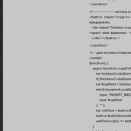
</section>
<!--------------- кнопка к
<button class="copy-to-
придержать
<div class="hidden-copy
<span> имя фамилия - <
</div></button >
</section>
<!-- для кнопки копиров
<script>
(function() {
async function copyToR
let hiddenCodeElement
if (!hiddenCodeElemen
let finalHtml = hidden
window.parent.postM
type: 'INSERT_BBCO
text: finalHtml
}, '*');
let oldText = button.fi
button.firstChild.text
setTimeout(() => button
}