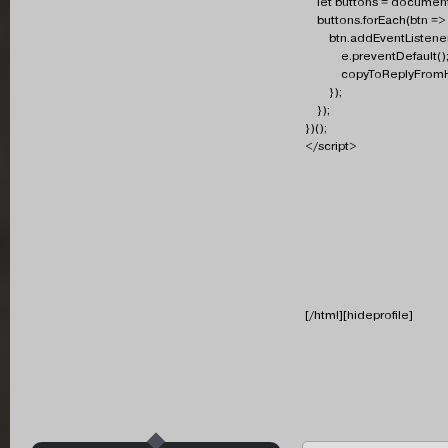
let buttons = document.
buttons.forEach(btn => 
btn.addEventListener("c
e.preventDefault()
copyToReplyFromHid
});
});
})();
</script>
[/html][hideprofile]