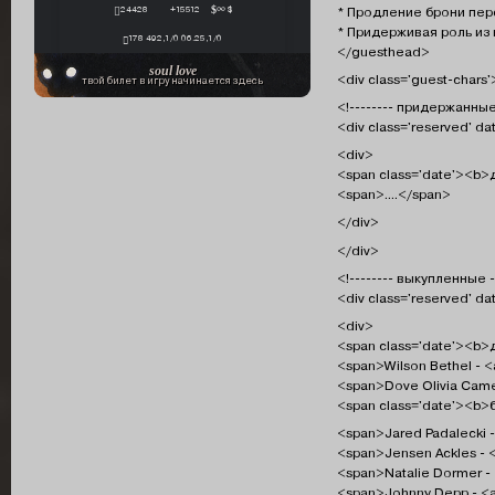
* Продление брони пе
24428
+15512
∞ $
* Придерживая роль из
178 492,1/0 06.25,1/0
</guesthead>
soul love
<div class='guest-chars'
твой билет в игру начинается здесь
<!-------- придержанные
<div class='reserved' d
<div>
<span class='date'><b>
<span>....</span>
</div>
</div>
<!-------- выкупленные -
<div class='reserved' da
<div>
<span class='date'><b>
<span>Wilson Bethel - <a
<span>Dove Olivia Camer
<span class='date'><b
<span>Jared Padalecki -
<span>Jensen Ackles - <
<span>Natalie Dormer - 
<span>Johnny Depp - <a 