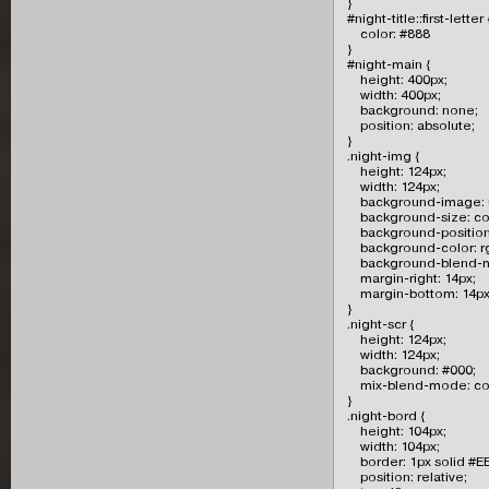
}

#night-title::first-letter {
    color: #888

}

#night-main {

    height: 400px;

    width: 400px;

    background: none;

    position: absolute;

}

.night-img {

    height: 124px;

    width: 124px;

    background-image: u
    background-size: co
    background-position
    background-color: rgb
    background-blend-m
    margin-right: 14px;

    margin-bottom: 14px;
}

.night-scr {

    height: 124px;

    width: 124px;

    background: #000;

    mix-blend-mode: col
}

.night-bord {

    height: 104px;

    width: 104px;

    border: 1px solid #E
    position: relative;
