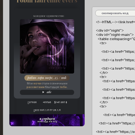
скопировать код
холодное одиночество
<!--HTML--><link href=
<div id="night">

<div id="night-main">

  <table cellspacing="0
    <tr>

      <td><a href="htt
      <td><a href="htt
      <td><a href="ht
    </tr>

    <tr>

робин лори эверс, 25 / unk
       <td><a href="ht
ночи
Мои
стали солнечными
рассветами
тебе
благодаря
.
       <td><a href="ht
aile
       <td><a href="ht
    </tr>

37838
+61096
140 380 $
    <tr>

322 550,1/0 07.26,1/0
        <td><a href="h
я сердцем
никогда не лгу
   <td><a href="https:
<td><a href="https://