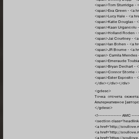
<span>Tom Sturridge - <
<span>Eva Green - <a hr
<span>Lucy Hale - <a hr
<span>Katie Douglas - <
<span>Kaan Urgancolu - 
<span>Holland Roden - <
<span>Jai Courtney - <a
<span>Ian Bohen - <a hr
<span>JR Bourne - <a hr
<span> Camila Mendes - 
<span>Emeraude Toubia -
<span>Bryan Dechart - <
<span>Connor Storrie - 
<span>Ester Exposito - <
</div></div></div>
<gdesc>
Точка отсчета сюжета
Альтернативное [авторс
</gdesc>
<!--------------- АМС -----
<section class='headlink
<a href='http://soullove
<a href='http://soullove
<a href='https://soullov