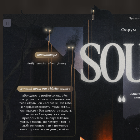
Привет
Форум
,
,
,
buffy
monica
elena
jeremy
лучший пост от ophelia esquire
«Мне х
абсурдность всей сложившейся
волн
ситуации просто зашкаливала. вот
тебе и большой мегаполис. вот тебе
и первые сложности, трудности…
или, проще и без заморочек сказать
— полный пиздец. не зря я
предпочитала и выбирала более
уютные города. не потому, что я не
люблю сложности или не умею с
ними справляться — умею, ещё как.
просто это лишняя трата ресурсов.
драгоценного времени, нервов, сил,