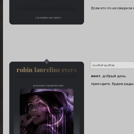
Если кто-то из сверхов 
случайно заглянул
05.08.26 14:28:29
автор:
robin laureline evers
енот
, добрый день.
приходите, будем рады)
холодное одиночество