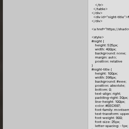
    </tr>

  </table>

</div>

  <div id="night-title
</div>

<a href="https://shadow
<style>

#night {

    height: 525px;

    width: 400px;

    background: none;

    margin: auto;

    position: relative

}

#night-title {

    height: 100px;

    width: 396px;

    background: #eee;

    position: absolute;

    bottom: 0;

    text-align: right;

    padding-right: 30px;

    line-height: 100px;

    color: #EEC697;

    font-family: montserra
    text-transform: uppe
    font-weight: 900;

    font-size: 25px;

    letter-spacing: -1px;
