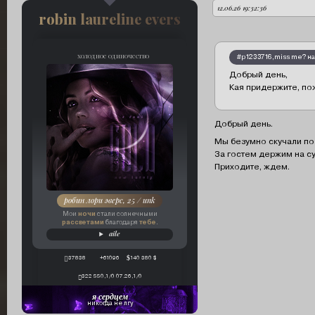
12.06.26 19:32:36
автор:
robin laureline evers
холодное одиночество
#p1233716,miss me? на
Добрый день,
Кая придержите, пож
Добрый день.
Мы безумно скучали по 
За гостем держим на су
Приходите, ждем.
робин лори эверс, 25 / unk
ночи
Мои
стали солнечными
рассветами
тебе
благодаря
.
aile
37838
+61096
140 380 $
322 550,1/0 07.26,1/0
я сердцем
никогда не лгу