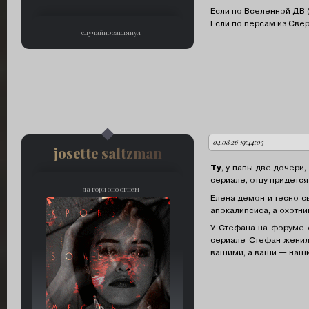
Если по Вселенной ДВ (
Если по персам из Свер
случайно заглянул
04.08.26 19:44:05
автор:
josette saltzman
Ty
, у папы две дочери,
сериале, отцу придется
да гори оно огнем
Елена демон и тесно с
апокалипсиса, а охотни
У Стефана на форуме ес
сериале Стефан женилс
вашими, а ваши — нашим