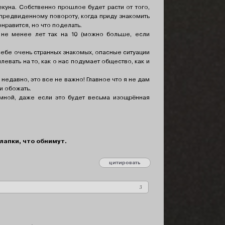
куна. Собственно прошлое будет расти от того,
непредвиденному повороту, когда приду знакомить
нравится, но что поделать.
не менее лет так на 10 (можно больше, если
 себе очень странных знакомых, опасные ситуации
евать на то, как о нас подумает общество, как и
едавно, это все не важно! Главное что я не дам
и обожать.
мной, даже если это будет весьма изощрённая
 лапки, что обнимут.
цитировать
сообщение 2
3