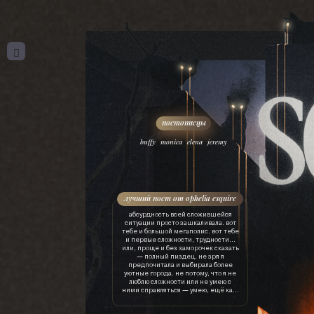
,
,
,
buffy
monica
elena
jeremy
лучший пост от ophelia esquire
абсурдность всей сложившейся
ситуации просто зашкаливала. вот
тебе и большой мегаполис. вот тебе
и первые сложности, трудности…
или, проще и без заморочек сказать
— полный пиздец. не зря я
предпочитала и выбирала более
уютные города. не потому, что я не
люблю сложности или не умею с
ними справляться — умею, ещё как.
просто это лишняя трата ресурсов.
драгоценного времени, нервов, сил,