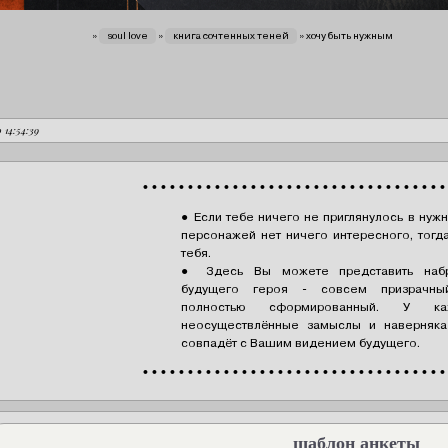
вы здесь
»
soul love
»
книга сочтенных теней
»
хочу быть нужным
10 14:54:39
• • • • • • • • • • • • • • • • • • • • • • • • • • • • • • • • • •
● Если тебе ничего не приглянулось в нужн
персонажей нет ничего интересного, тогда
тебя.
● Здесь Вы можете представить набр
будущего героя - совсем призрачны
полностью сформированный. У ка
неосуществлённые замыслы и наверняка
совпадёт с Вашим видением будущего.
• • • • • • • • • • • • • • • • • • • • • • • • • • • • • • • • • •
шаблон анкеты