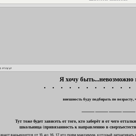
скопировать код
в форму ответа
[align=center][size=21][b][font=Georgia]Я хочу быть...[/font][/b][/size][/align]

[align=center][font=Georgia][b][size=14]•     •     •     •     •     •     •     •     •     •     •
[align=center][font=Georgia][size=13][b]список внешностей[/b][/size][/font][/
[align=center][b]_______ _______ _______ _______[/b][/align]

[font=Georgia][align=center][b][size=14]Раса, сторона, город

Род деятельности[/size][/font][/b][/align]

[align=justify]Текст вашей заявки. Описание характера желаемого персон
4 21:24:41
Я хочу быть...невозможно
• • • • • • • • • • • 
внешность буду подбирать по возрасту, 
_______ _______ _______ _______
Тут тоже будет зависеть от того, кто заберёт и от чего оттал
школьница (привязанность к направлению в сверхъестест
раст варьируется от 15 до 16. 17 это прям максимум, который затрагивать 