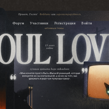
Привет, Гость!
Войдите
или
зарегистрируйтесь
.
Форум
Участники
Регистрация
Войти
активные темы
15 years
online
лучшая цитата
hope mikaelson:
«Мне хочется просто быть обычной ученицей, которая
волнуется из‑за контрольной, а не из‑за того, как
удержать в узде три природы сразу».