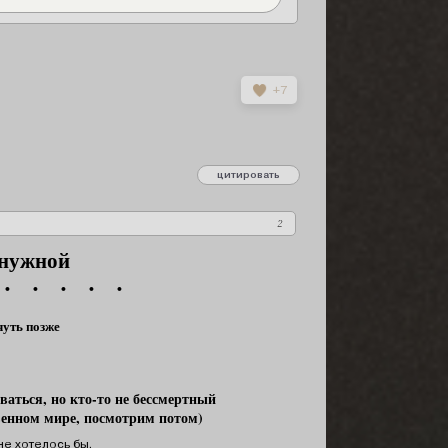
+7
     •     •     •     •     •[/size][/b][/font][/align]

align]

цитировать
сообщение 1
ажа, какие-то особенности персонажа. Желаемые отношения, кем хотите бы
2
 нужной
• • • • •
чуть позже
киваться, но кто-то не бессмертный
венном мире, посмотрим потом)
не хотелось бы.