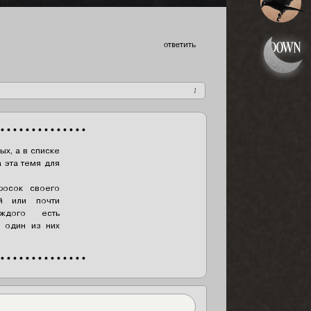
ответить
1
 • • • • • • • • • • • • • •
ых, а в списке
 эта темя для
осок своего
й или почти
ждого есть
 один из них
 • • • • • • • • • • • • • •