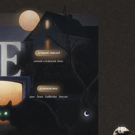
самый сложный день
,
,
,
jane
luna
katherine
tanyao