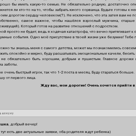
рошо бы иметь какую-то семью. Не обязательно родную, достаточно опе
икнется ли кто-то на то, чтобы забрать юного сорванца. Будьте готовы к 
воим дорогом сердцу человеком(?). Не исключено, что эта затея вам не по
бственно, самое важное, чтобы нашёлся взрослый мужчина, старше 
оживущий). Который готов на развитие отношений с подростком.
ной просто не будет, ведь я ходячая катастрофа, что вечно притягивает к
зумные события. Одно моё присутствие в твоей жизни уже безумие! Тебе пл
ожно ты знаешь меня с самого детства, может мы познакомились совсем н
 жить спокойно и мирно, буду расшатывать эмоциональные качели, бесить 
 не обязательно быть хорошим, добрым и пушистым. Главное дорожи 
а заботы.
е очень быстрый игрок, так что 1-2 поста в месяц. Буду стараться больше.
шу от первого лица.
Жду вас, мои дорогие! Очень хочется прийти в
24 22:05:03
ушка
, добрый вечер!
 тут есть две актуальные заявки, оба родителя ждут ребенка)