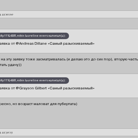
24 22:10:00
#p1110498,robin laureline evers написал(а):
аявка от @Andreas Dillane «Самый разыскиваемый»
 на эту заявку тоже засматривалась (и делаю это до сих пор), вторую част
тать удачу))
#p1110498,robin laureline evers написал(а):
аявка от @Grayson Gilbert «Самый разыскиваемый»
ресно, но возраст маловат для пубертата)
24 22:30:13