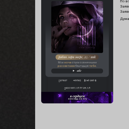
По в
Заяв
Заяв
Дума
робин лори эверс, 25 / unk
ночи
Мои
стали солнечными
рассветами
тебе
благодаря
.
aile
37837
+61082
140 380 $
322 550,1/0 07.26,1/0
я сердцем
никогда не лгу