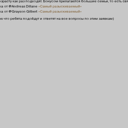
озрасту как раз подходят. Бонусом прилагаются большие семьи, то есть свя
ка от @Andreas Dillane
«Самый разыскиваемый»
ка от @Grayson Gilbert
«Самый разыскиваемый»
ю что ребята подойдут и ответят на все вопросы по этим заявкам)