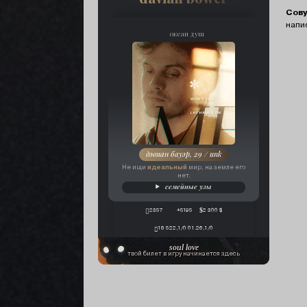
Сов
напи
океан душ
дэвиан бауэр, 29 / unk
идеальный
Не ищи
мир, на земле его
нет.
семейные узы
2357
+5195
2 300 $
18 522,1/0 01.26,1/0
soul love
твой билет в игру начинается здесь