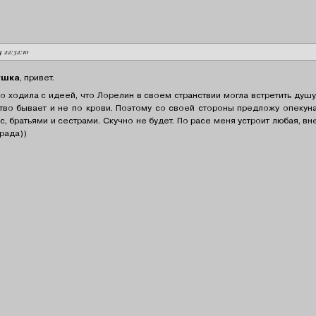
24 22:32:10
ушка
, привет.
о ходила с идеей, что Лорелин в своем странствии могла встретить душу,
тво бывает и не по крови. Поэтому со своей стороны предложу опекун
с, братьями и сестрами. Скучно не будет. По расе меня устроит любая, вн
 рада))